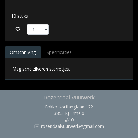
10 stuks
Omschrijving
Specificaties
Magische zilveren sterretjes.
Rozendaal Vuurwerk
Fokko Kortlanglaan 122
3853 KJ Ermelo
0
rozendaalvuurwerk@gmail.com