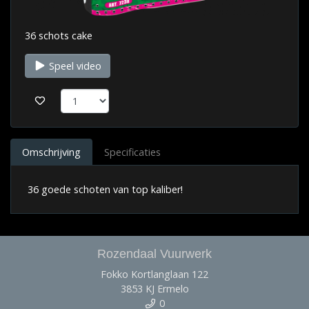
36 schots cake
Speel video
Omschrijving
Specificaties
36 goede schoten van top kaliber!
Rozendaal Vuurwerk
Fokko Kortlanglaan 122
3853 KJ Ermelo
0